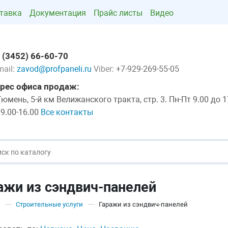
тавка
Документация
Прайс листы
Видео
 (3452) 66-60-70
mail:
zavod@profpaneli.ru
Viber:
+7-929-269-55-05
рес офиса продаж:
 Тюмень, 5-й км Велижанского тракта, стр. 3. Пн-Пт 9.00 до 1
 9.00-16.00
Все контакты
ажи из сэндвич-панелей
Строительные услуги
Гаражи из сэндвич-панелей
—
—