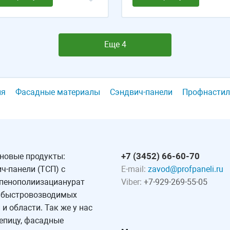
Еще 4
ля
Фасадные материалы
Сэндвич-панели
Профнастил
+7 (3452) 66-60-70
 новые продукты:
ч-панели (ТСП) с
E-mail:
zavod@profpaneli.ru
 пенополиизацианурат
Viber:
+7-929-269-55-05
у быстровозводимых
и области. Так же у нас
епицу, фасадные