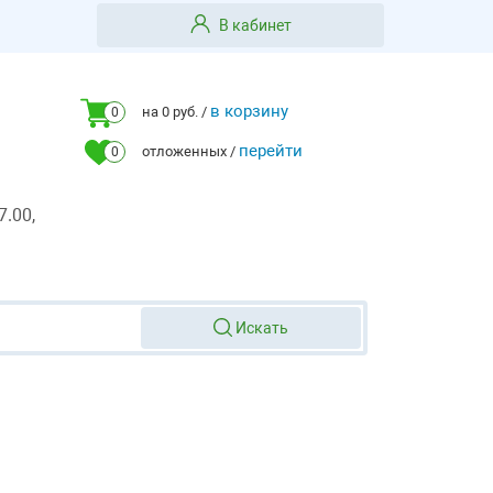
В кабинет
в корзину
на 0 руб. /
0
перейти
отложенных /
0
7.00,
Искать