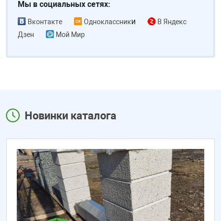
Мы в социальных сетях:
облицовочного
и
материала
Вконтакте
Одноклассник
В Яндекс
для
Дзен
Мой Мир
фасада.
Так же
профлист
применяют
для
цоколя,
Новинки каталога
фронтонов.
Подробнее