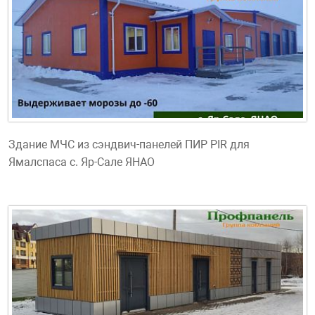
Здание МЧС из сэндвич-панелей ПИР PIR для
Ямалспаса с. Яр-Сале ЯНАО