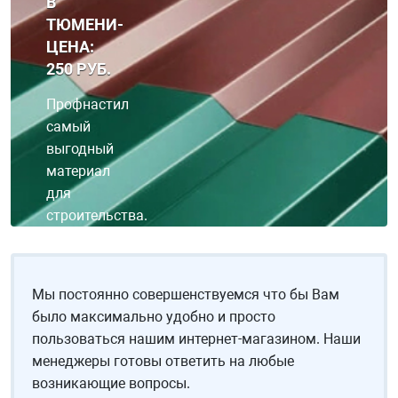
В
ТЮМЕНИ-
ЦЕНА:
250 РУБ.
Профнастил
самый
выгодный
материал
для
строительства.
Профнастил
годится и
в
Мы постоянно совершенствуемся что бы Вам
качестве
было максимально удобно и просто
покрытия
пользоваться нашим интернет-магазином. Наши
кровли, и
менеджеры готовы ответить на любые
в
возникающие вопросы.
качестве