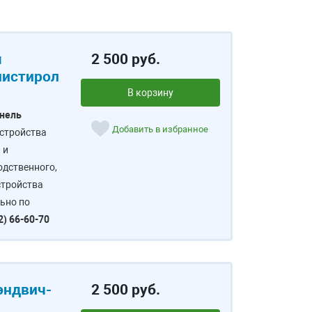
я
2 500 руб.
лиcтирол
В корзину
анель
Добавить в избранное
устройства
 и
дственного,
стройства
ьно по
2) 66-60-70
эндвич-
2 500 руб.