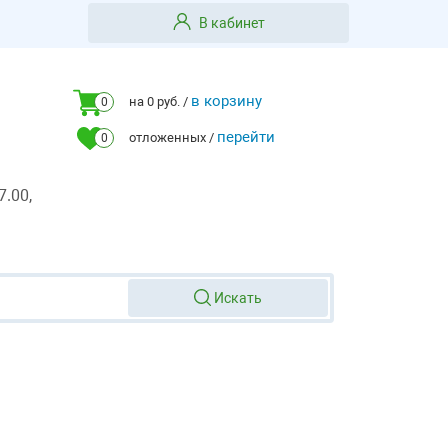
В кабинет
в корзину
на 0 руб. /
0
перейти
отложенных /
0
7.00,
Искать