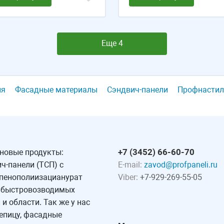
Еще 4
ля
Фасадные материалы
Сэндвич-панели
Профнастил
+7 (3452) 66-60-70
 новые продукты:
ч-панели (ТСП) с
E-mail:
zavod@profpaneli.ru
 пенополиизацианурат
Viber:
+7-929-269-55-05
у быстровозводимых
и области. Так же у нас
епицу, фасадные