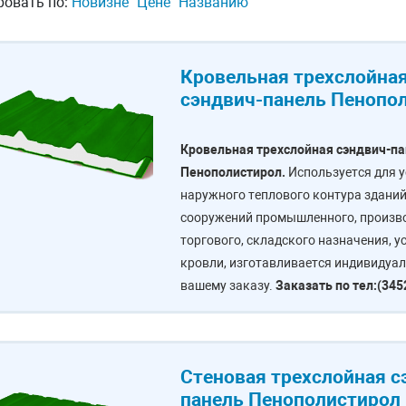
ровать по:
Новизне
Цене
Названию
Кровельная трехслойна
сэндвич-панель Пенопо
Кровельная трехслойная сэндвич-п
Пенополиcтирол.
Используется для 
наружного теплового контура зданий
сооружений промышленного, произво
торгового, складского назначения, у
кровли, изготавливается индивидуал
вашему заказу.
Заказать по тел:(345
Стеновая трехслойная с
панель Пенополиcтирол