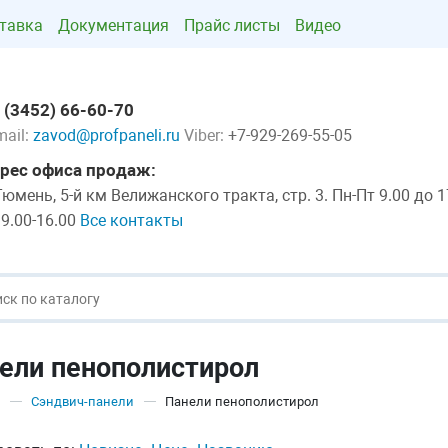
тавка
Документация
Прайс листы
Видео
 (3452) 66-60-70
mail:
zavod@profpaneli.ru
Viber:
+7-929-269-55-05
рес офиса продаж:
 Тюмень, 5-й км Велижанского тракта, стр. 3. Пн-Пт 9.00 до 1
 9.00-16.00
Все контакты
ели пенополистирол
Сэндвич-панели
Панели пенополистирол
—
—