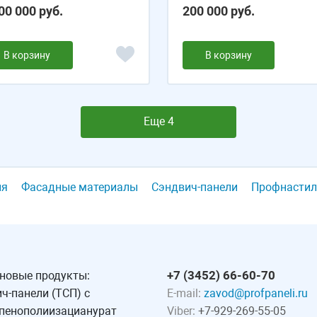
00 000 руб.
200 000 руб.
В корзину
В корзину
Еще 4
ля
Фасадные материалы
Сэндвич-панели
Профнастил
+7 (3452) 66-60-70
 новые продукты:
ч-панели (ТСП) с
E-mail:
zavod@profpaneli.ru
 пенополиизацианурат
Viber:
+7-929-269-55-05