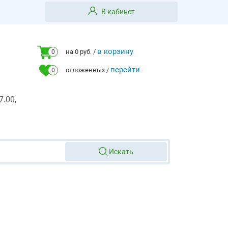
В кабинет
в корзину
на 0 руб. /
0
перейти
отложенных /
0
7.00,
Искать