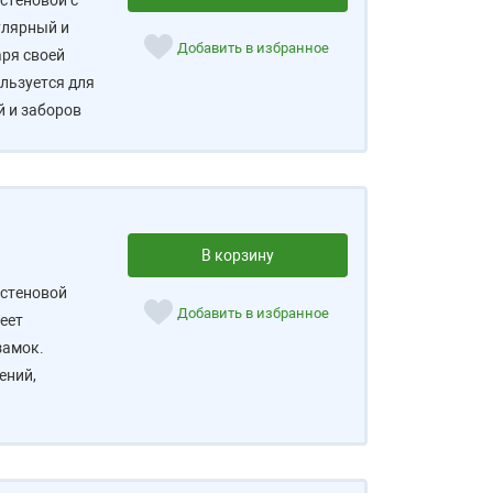
стеновой с
улярный и
Добавить в избранное
аря своей
льзуется для
й и заборов
В корзину
стеновой
Добавить в избранное
еет
замок.
ений,