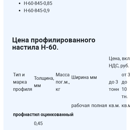
Н-60-845-0,85
Н-60-845-0,9
Цена профилированного
настила H-60.
Цена, вк
НДС, руб.
Тип и
Масса
от 
Ширина мм
Толщина,
марка
пог.м.,
до 3
до
мм
профиля
кг
тонн
10
тн.
рабочая
полная
кв.м.
кв.
профнастил оцинкованный
0,45