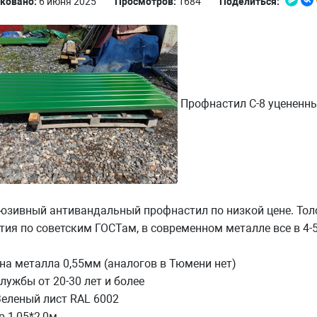
ковано:
6 июня 2025
Просмотров:
1684
Поделиться:
Профнастил С-8 уцененны
юзивный антивандальный профнастил по низкой цене. Толс
ия по советским ГОСТам, в современном металле все в 4-5
на металла 0,55мм (аналогов в Тюмени нет)
лужбы от 20-30 лет и более
Зеленый лист RAL 6002
 1,05*2,0м