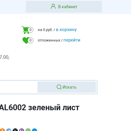
В кабинет
в корзину
на 0 руб. /
0
перейти
отложенных /
0
7.00,
Искать
AL6002 зеленый лист