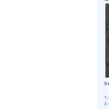
С 
1.
2.