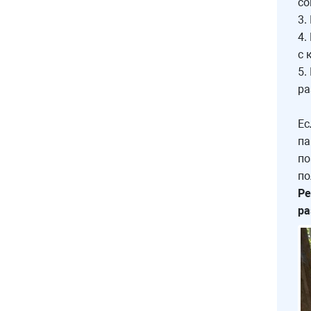
со
3.
4.
с 
5.
ра
Ес
па
по
по
Ре
ра