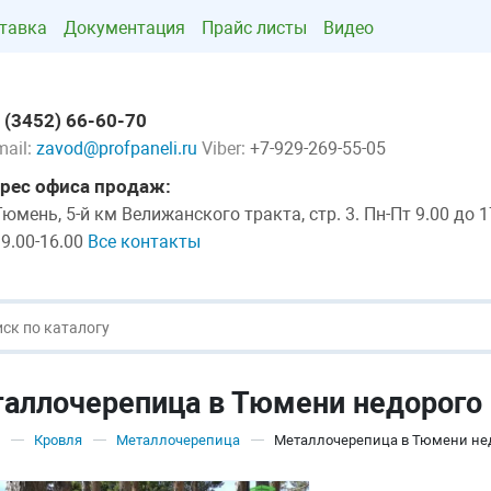
тавка
Документация
Прайс листы
Видео
 (3452) 66-60-70
mail:
zavod@profpaneli.ru
Viber:
+7-929-269-55-05
рес офиса продаж:
 Тюмень, 5-й км Велижанского тракта, стр. 3. Пн-Пт 9.00 до 1
 9.00-16.00
Все контакты
аллочерепица в Тюмени недорого
Кровля
Металлочерепица
Металлочерепица в Тюмени не
—
—
—